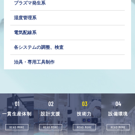
プラズマ発生系
湿度管理系
電気配線系
各システムの調整、検査
治具・専用工具制作
01
02
03
04
一貫生産体制
設計支援
技術力
設備環境
READ MORE
READ MORE
READ MORE
READ MORE