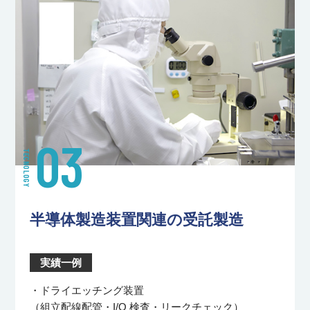
03
TECNOLOGY
半導体製造装置関連の受託製造
実績一例
・ドライエッチング装置
（組立配線配管・I/O 検査・リークチェック）