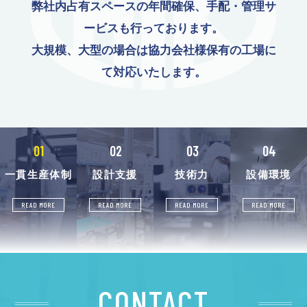
弊社内占有スペースの年間確保、手配・管理サ
ービスも行っております。
大規模、大型の場合は協力会社様保有の工場に
て対応いたします。
01
02
03
04
一貫生産体制
設計支援
技術力
設備環境
READ MORE
READ MORE
READ MORE
READ MORE
CONTACT