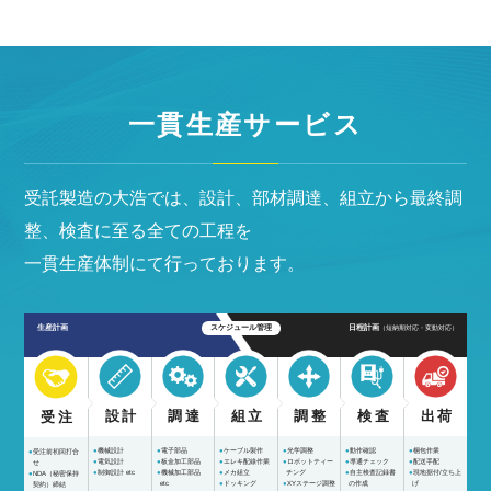
一貫生産サービス
受託製造の大浩では、設計、部材調達、組立から最終調
整、検査に至る全ての工程を
一貫生産体制にて行っております。
生産計画
スケジュール管理
日程計画
（短納期対応・変動対応）
設計
調達
組立
調整
検査
出荷
受注
機械設計
電子部品
ケーブル製作
光学調整
動作確認
梱包作業
受注前初回打合
電気設計
板金加工部品
エレキ配線作業
ロボットティー
導通チェック
配送手配
せ
制御設計 etc
機械加工部品
メカ組立
チング
自主検査記録書
現地据付/立ち上
NDA（秘密保持
etc
ドッキング
XYステージ調整
の作成
げ
契約）締結