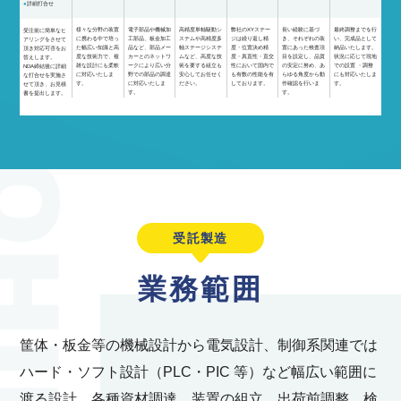
詳細打合せ
様々な分野の装置
電子部品や機械加
高精度単軸駆動シ
弊社のXYステー
長い経験に基づ
最終調整までを行
受注前に簡単なヒ
に携わる中で培っ
工部品、板金加工
ステムや高精度多
ジは繰り返し精
き、それぞれの装
い、完成品として
アリングをさせて
た幅広い知識と高
品など、部品メー
軸ステージシステ
度・位置決め精
置にあった検査項
納品いたします。
頂き対応可否をお
度な技術力で、複
カーとのネットワ
ムなど、高度な技
度・真直性・直交
目を設定し、品質
状況に応じて現地
答えします。
雑な設計にも柔軟
ークにより広い分
術を要する組立も
性において国内で
の安定に努め、あ
での設置 ・調整
NDA締結後に詳細
に対応いたしま
野での部品の調達
安心してお任せく
も有数の性能を有
らゆる角度から動
にも対応いたしま
な打合せを実施さ
す。
に対応いたしま
ださい。
しております。
作確認を行いま
す。
せて頂き、お見積
す。
す。
書を提出します。
受託製造
業務範囲
筐体・板金等の機械設計から電気設計、制御系関連では
ハード・ソフト設計（PLC・PIC 等）など幅広い範囲に
渡る設計、各種資材調達、装置の組立、出荷前調整、検