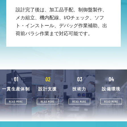
設計完了後は、加工品手配、制御盤製作、
メカ組立、機内配線、I/Oチェック、ソフ
ト・インストール、デバッグ作業補助、出
荷前バラシ作業まで対応可能です。
01
02
03
04
一貫生産体制
設計支援
技術力
設備環境
READ MORE
READ MORE
READ MORE
READ MORE