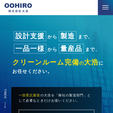
設計支援
製造
から
まで、
一品一様
量産品
から
まで、
クリーンルーム完備
大浩
の
に
お任せください。
SCROLL
一括受託製造
の大浩を「御社の製造部門」と
して
必要なときだけお使いください。