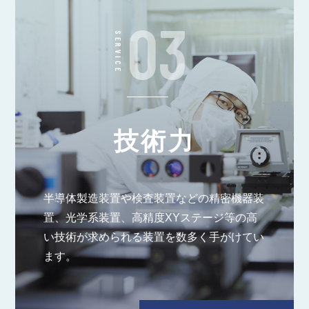
03
SERVICE
技術力
半導体製造装置や検査装置などの精密機器装
置、光学系装置、高精度XYステージ等の高
い技術が求められる装置を数多く手がけてい
ます。